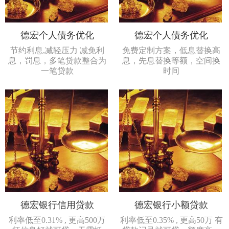
德宏个人债务优化
德宏个人债务优化
节约利息,减轻压力 减免利
免费定制方案，低息替换高
息，罚息，多笔贷款整合为
息，先息替换等额，空间换
一笔贷款
时间
德宏银行信用贷款
德宏银行小额贷款
利率低至0.31% , 更高500万
利率低至0.35% , 更高50万 有